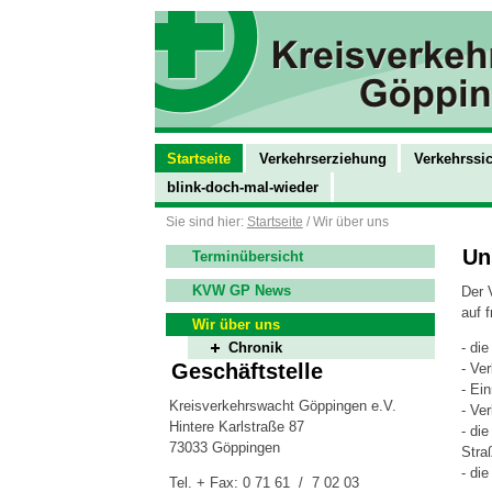
Startseite
Verkehrserziehung
Verkehrssic
blink-doch-mal-wieder
Sie sind hier:
Startseite
/ Wir über uns
Un
Terminübersicht
KVW GP News
Der 
auf f
Wir über uns
Chronik
- die
Geschäftstelle
- Ve
- Ei
Kreisverkehrswacht Göppingen e.V.
- Ve
Hintere Karlstraße 87
- di
73033 Göppingen
Stra
- di
Tel. + Fax: 0 71 61 / 7 02 03