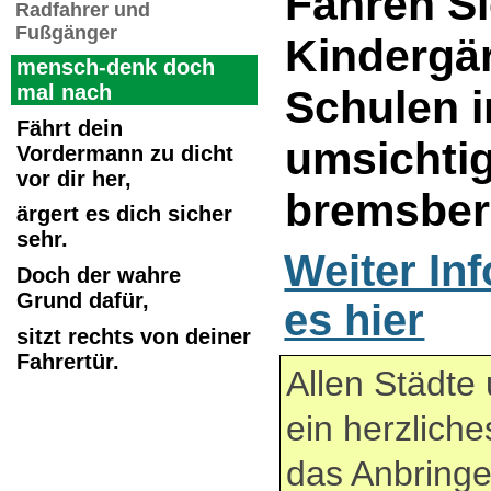
Fahren Si
Radfahrer und
Fußgänger
Kindergä
mensch-denk doch
mal nach
Schulen 
Fährt dein
umsichti
Vordermann zu dicht
vor dir her,
bremsbere
ärgert es dich sicher
sehr.
Weiter Inf
Doch der wahre
Grund dafür,
es hier
sitzt rechts von deiner
Fahrertür.
Allen Städt
ein herzlich
das Anbringe